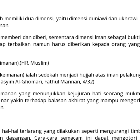
memiliki dua dimensi, yaitu dimensi duniawi dan ukhrawi. A
nan.
memberi dan diberi, sementara dimensi iman sebagai bukti 
ap terbaikan namun harus diberikan kepada orang yang 
eimanan).(HR. Muslim)
keimanan) ialah sedekah menjadi hujjah atas iman pelaku
 Hâsyim Al-Ghomari, Fathul Mannân, 4/32)
manan yang menunjukkan kejujuran hati seorang mukmin 
ar yakin terhadap balasan akhirat yang mampu mengorba
n.
al-hal terlarang yang dilakukan seperti mengurangi timba
dagangan. Cara-cara semacam ini dapat mengotori h