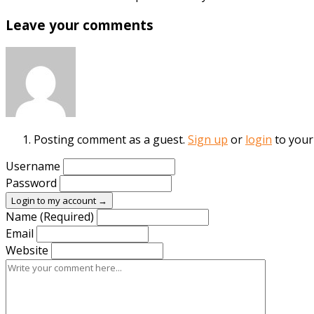
Leave your comments
Posting comment as a guest.
Sign up
or
login
to your
Username
Password
Login to my account →
Name (Required)
Email
Website