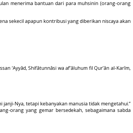
p bulan menerima bantuan dari para muhsinin (orang-orang
ena sekecil apapun kontribusi yang diberikan niscaya akan
an ‘Ayyâd, Shifâtunnâsi wa af’âluhum fil Qur’ân al-Karîm,
ahi janji-Nya, tetapi kebanyakan manusia tidak mengetahui.”
 orang-orang yang gemar bersedekah, sebagaimana sabda