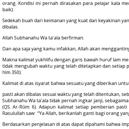
orang. Kondisi ini pernah dirasakan para pelajar kala m
baik).
Sedekah buah dari keimanan yang kuat dan keyakinan yang 
dibalas.
Allah Subhanahu Wa ta'ala berfirman:
Dan apa saja yang kamu infakkan, Allah akan menggantinya,
Makna kalimat yukhlifu dengan garis bawah huruf lam memi
tidak mengubah waktu yang telah ditetapkan dan setiap pe
hlm 350).
Kalimat di atas isyarat bahwa sesuatu yang diberikan unt
pasti akan dibalas sesuai waktu yang telah ditentukan, se
Subhanahu Wa ta'ala tidak pernah ingkar janji, sebagaimana
(QS. Ar-Rûm: 6). Adapun kalimat setiap pemberian pas
Rasulullah saw: “Ya Allah, berikanlah ganti bagi orang yan
Berdasarkan penjelasan di atas dapat dipahami bahwa imp