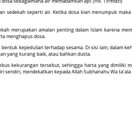
dosa sebagaimana air memadamkan api. (HR. Tirmidzi)
dan sedekah seperti air. Ketika dosa kian menumpuk ma
ekah merupakan amalan penting dalam Islam karena memili
rta menghapus dosa.
 bentuk kepedulian terhadap sesama. Di sisi lain, dalam 
apan yang kurang baik, atau bahkan dusta.
bus kekurangan tersebut, sehingga harta yang dimiliki m
iri sendiri, mendekatkan kepada Allah Subhanahu Wa ta'al