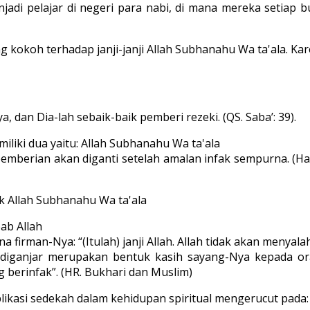
enjadi pelajar di negeri para nabi, di mana mereka setia
kokoh terhadap janji-janji Allah Subhanahu Wa ta'ala. Kar
 dan Dia-lah sebaik-baik pemberi rezeki. (QS. Saba’: 39).
liki dua yaitu: Allah Subhanahu Wa ta'ala
mberian akan diganti setelah amalan infak sempurna. (Hass
uk Allah Subhanahu Wa ta'ala
bab Allah
 firman-Nya: “(Itulah) janji Allah. Allah tidak akan menyal
ti diganjar merupakan bentuk kasih sayang-Nya kepada
g berinfak”. (HR. Bukhari dan Muslim)
likasi sedekah dalam kehidupan spiritual mengerucut pada: