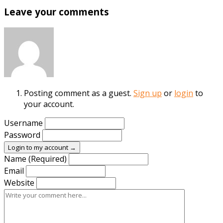
Leave your comments
Posting comment as a guest.
Sign up
or
login
to
your account.
Username
Password
Login to my account →
Name (Required)
Email
Website