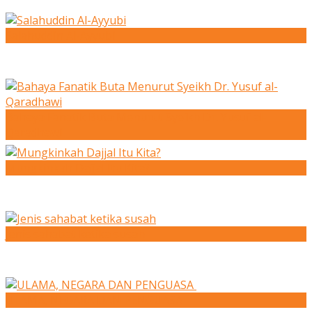
Salahuddin Al-Ayyubi
Bahaya Fanatik Buta Menurut Syeikh Dr. Yusuf al-
Qaradhawi
Mungkinkah Dajjal Itu Kita?
Jenis sahabat ketika susah
ULAMA, NEGARA DAN PENGUASA