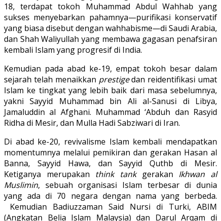
18, terdapat tokoh Muhammad Abdul Wahhab yang
sukses menyebarkan pahamnya—purifikasi konservatif
yang biasa disebut dengan wahhabisme—di Saudi Arabia,
dan Shah Waliyullah yang membawa gagasan penafsiran
kembali Islam yang progresif di India.
Kemudian pada abad ke-19, empat tokoh besar dalam
sejarah telah menaikkan
prestige
dan reidentifikasi umat
Islam ke tingkat yang lebih baik dari masa sebelumnya,
yakni Sayyid Muhammad bin Ali al-Sanusi di Libya,
Jamaluddin al Afghani. Muhammad ‘Abduh dan Rasyid
Ridha di Mesir, dan Mulla Hadi Sabziwari di Iran.
Di abad ke-20, revivalisme Islam kembali mendapatkan
momentumnya melalui pemikiran dan gerakan Hasan al
Banna, Sayyid Hawa, dan Sayyid Quthb di Mesir.
Ketiganya merupakan
think tank
gerakan
Ikhwan al
Muslimin
, sebuah organisasi Islam terbesar di dunia
yang ada di 70 negara dengan nama yang berbeda.
Kemudian Badiuzzaman Said Nursi di Turki, ABIM
(Angkatan Belia Islam Malaysia) dan Darul Arqam di