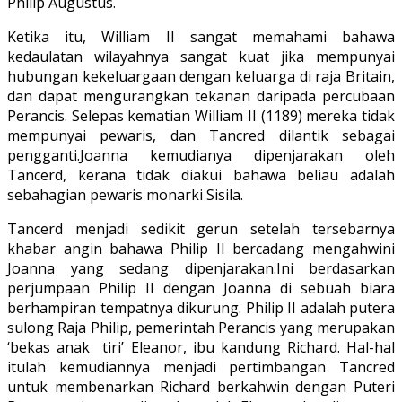
Philip Augustus.
Ketika itu, William II sangat memahami bahawa
kedaulatan wilayahnya sangat kuat jika mempunyai
hubungan kekeluargaan dengan keluarga di raja Britain,
dan dapat mengurangkan tekanan daripada percubaan
Perancis. Selepas kematian William II (1189) mereka tidak
mempunyai pewaris, dan Tancred dilantik sebagai
pengganti.Joanna kemudianya dipenjarakan oleh
Tancerd, kerana tidak diakui bahawa beliau adalah
sebahagian pewaris monarki Sisila.
Tancerd menjadi sedikit gerun setelah tersebarnya
khabar angin bahawa Philip II bercadang mengahwini
Joanna yang sedang dipenjarakan.Ini berdasarkan
perjumpaan Philip II dengan Joanna di sebuah biara
berhampiran tempatnya dikurung. Philip II adalah putera
sulong Raja Philip, pemerintah Perancis yang merupakan
‘bekas anak tiri’ Eleanor, ibu kandung Richard. Hal-hal
itulah kemudiannya menjadi pertimbangan Tancred
untuk membenarkan Richard berkahwin dengan Puteri