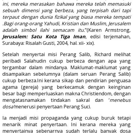
ini, mereka merasakan bahawa mereka telah memasuki
sebuah dimensi yang berbeza, yang terpisah dari tapi
terpaut dengan dunia fizikal yang biasa mereka tempati
.Bagi orang-orang Yahudi, Kristian dan Muslim, Jerusalem
adalah simbol ilahi semacam itu.
”(Karen Armstrong,
Jerusalem: Satu Kota Tiga Iman
, edisi terjemahan,
Surabaya: Risalah Gusti, 2004, hal. xii- xix).
Setelah menyertai misi Perang Salib, Richard melihat
peribadi Salahudin cukup berbeza dengan apa yang
tergambar dalam mindanya. Maklumat-maklumat yang
disampaikan sebelumnya (dalam seruan Perang Salib)
cukup berbeza.Ini kerana sikap dan pendirian penguasa
agama (gereja) yang berkecamuk dengan keinginan
besar bagi memperluaskan makna Christiendom, dengan
mengatasnamakan tindakan sakral dan ‘
menebus
dosa’
menerusi penyertaan Perang Suci.
Ia menjadi misi propaganda yang cukup buruk tetapi
menarik minat penyertaan. Ini kerana mereka yang
menyertainya sebenarnya sudah terlalu banyak dosa