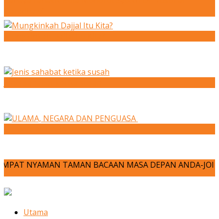
Bahaya Fanatik Buta Menurut Syeikh Dr. Yusuf al-
Qaradhawi
Mungkinkah Dajjal Itu Kita?
Jenis sahabat ketika susah
ULAMA, NEGARA DAN PENGUASA
MAN TAMAN BACAAN MASA DEPAN ANDA-JOM KITA MENULIS!!! dh
Utama