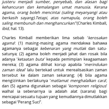
justeru menjadi sumber, penyebab, dan alasan bagi
kehancuran dan kemalangan umat manusia. Kerana
agama, orang boleh mencintai (saling meyanyangi atau
berkasih sayang).Tetapi, atas namapula, orang boleh
saling membunuh dan menghancurkan
.”(Charles Kimball,
ibid
, hal. 13).
Charles Kimball memberikan lima sebab ‘
kerosakan
agama
’: (1) masing-masing agama mendakwa bahawa
agamanya sebagai
kebenaran yang mutlak
dan satu-
satunya; (2) agama boleh menjadi jahat dan rosak bila
adanya ‘
ketaatan buta’
kepada pemimpian keagaamaan
mereka; (3) agama dilihat korup apabila ‘
merindukan
zaman ideal
’ lalu bertekad untuk merealisasikan zaman
tersebut ke dalam zaman sekarang; (4) bila agama
mengizinkan berlakunya ‘
matlamat menghalalkan cara
’;
dan (5) agama digunakan sebagai ‘
komponen religious
’
walhal ia sebenarnya ia adalah alat (sarana) bagi
mencapai sesuatu tujuan yang kemudiannya dimutlakkan
sebagai ‘Perang Suci”.