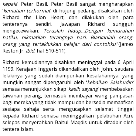
kepala
’ Peter Basil. Peter Basil sangat mengharapkan
‘
kematian terhormat
’ di hujung pedang, disaksikan oleh
Richard the Lion Heart, dan dilakukan oleh para
tenteranya sendiri. Jawapan Richard sungguh
mengecewakan:
Teruslah hidup…Dengan kemurahan
hatiku, nikmatilah terangnya hari. Biarkanlah orang-
orang yang tertaklukkan belajar dari contohku
.”(James
Reston Jr,
ibid,
hal. 510-511).
Richard kemudiannya disahkan meninggal pada 6 April
1199. Kerajaan Inggeris dikendalikan oleh John, saudara
lelakinya yang sudah diampunkan kesalahannya, yang
mungkin sangat dipengaruhi oleh ‘
kebaikan Salahudin’
semasa menunjukkan sikap ‘
kasih sayang
’ membebaskan
tawanan perang, termasuk membayar wang pampasan
bagi mereka yang tidak mampu dan bersedia memaafkan
sesiapa sahaja serta mengucapkan selamat tinggal
kepada Richard semasa meninggalkan pelabuhan Acre
selepas menyerahkan Baitul Maqdis untuk ditadbir oleh
tentera Islam.