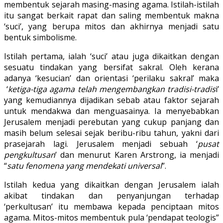
membentuk sejarah masing-masing agama. Istilah-istilah
itu sangat berkait rapat dan saling membentuk makna
‘suci’, yang berupa mitos dan akhirnya menjadi satu
bentuk simbolisme.
Istilah pertama, ialah ‘suci’ atau juga dikaitkan dengan
sesuatu tindakan yang bersifat sakral. Oleh kerana
adanya ‘kesucian’ dan orientasi ‘perilaku sakral’ maka
‘
ketiga-tiga agama telah mengembangkan tradisi-tradis
i’
yang kemudiannya dijadikan sebab atau faktor sejarah
untuk mendakwa dan menguasainya. Ia menyebabkan
Jerusalem menjadi perebutan yang cukup panjang dan
masih belum selesai sejak beribu-ribu tahun, yakni dari
prasejarah lagi. Jerusalem menjadi sebuah ‘
pusat
pengkultusan
’ dan menurut Karen Arstrong, ia menjadi
“
satu fenomena yang mendekati universal
”.
Istilah kedua yang dikaitkan dengan Jerusalem ialah
akibat tindakan dan penyanjungan terhadap
‘perkultusan’ itu membawa kepada penciptaan mitos
agama. Mitos-mitos membentuk pula ‘pendapat teologis”