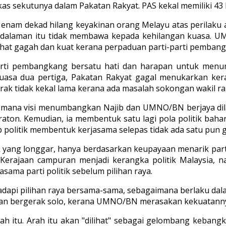
ekas sekutunya dalam Pakatan Rakyat. PAS kekal memiliki 4
nam dekad hilang keyakinan orang Melayu atas perilaku a
dalaman itu tidak membawa kepada kehilangan kuasa. UM
lihat gagah dan kuat kerana perpaduan parti-parti pemban
parti pembangkang bersatu hati dan harapan untuk me
kuasa dua pertiga, Pakatan Rakyat gagal menukarkan k
ak tidak kekal lama kerana ada masalah sokongan wakil rak
mana visi menumbangkan Najib dan UMNO/BN berjaya dil
on. Kemudian, ia membentuk satu lagi pola politik baharu 
p politik membentuk kerjasama selepas tidak ada satu pun g
 yang longgar, hanya berdasarkan keupayaan menarik parti
 Kerajaan campuran menjadi kerangka politik Malaysia, 
asama parti politik sebelum pilihan raya.
pi pilihan raya bersama-sama, sebagaimana berlaku dal
akan bergerak solo, kerana UMNO/BN merasakan kekuatann
h itu. Arah itu akan "dilihat" sebagai gelombang keban