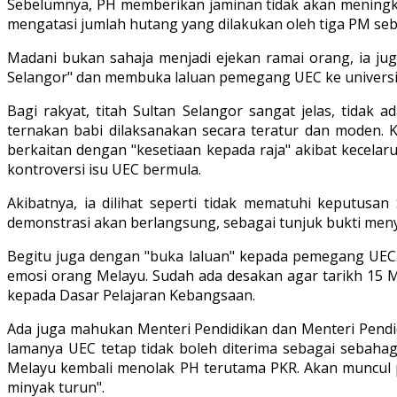
Sebelumnya, PH memberikan jaminan tidak akan meningkat
mengatasi jumlah hutang yang dilakukan oleh tiga PM se
Madani bukan sahaja menjadi ejekan ramai orang, ia j
Selangor" dan membuka laluan pemegang UEC ke universi
Bagi rakyat, titah Sultan Selangor sangat jelas, tidak
ternakan babi dilaksanakan secara teratur dan moden. 
berkaitan dengan "kesetiaan kepada raja" akibat kecela
kontroversi isu UEC bermula.
Akibatnya, ia dilihat seperti tidak mematuhi keputus
demonstrasi akan berlangsung, sebagai tunjuk bukti me
Begitu juga dengan "buka laluan" kepada pemegang UEC. W
emosi orang Melayu. Sudah ada desakan agar tarikh 15 Mei
kepada Dasar Pelajaran Kebangsaan.
Ada juga mahukan Menteri Pendidikan dan Menteri Pendid
lamanya UEC tetap tidak boleh diterima sebagai sebahag
Melayu kembali menolak PH terutama PKR. Akan muncul p
minyak turun".