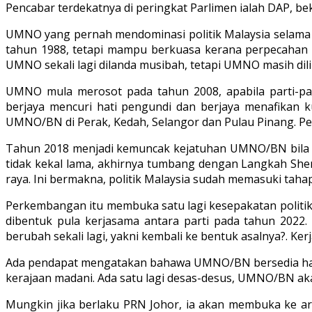
Pencabar terdekatnya di peringkat Parlimen ialah DAP, b
UMNO yang pernah mendominasi politik Malaysia selama e
tahun 1988, tetapi mampu berkuasa kerana perpecahan 
UMNO sekali lagi dilanda musibah, tetapi UMNO masih di
UMNO mula merosot pada tahun 2008, apabila parti-
berjaya mencuri hati pengundi dan berjaya menafikan 
UMNO/BN di Perak, Kedah, Selangor dan Pulau Pinang. Per
Tahun 2018 menjadi kemuncak kejatuhan UMNO/BN bila 
tidak kekal lama, akhirnya tumbang dengan Langkah Sherat
raya. Ini bermakna, politik Malaysia sudah memasuki taha
Perkembangan itu membuka satu lagi kesepakatan politik
dibentuk pula kerjasama antara parti pada tahun 2022.
berubah sekali lagi, yakni kembali ke bentuk asalnya?. Kerj
Ada pendapat mengatakan bahawa UMNO/BN bersedia hada
kerajaan madani. Ada satu lagi desas-desus, UMNO/BN 
Mungkin jika berlaku PRN Johor, ia akan membuka ke ara