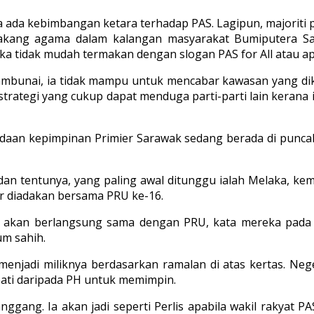
a ada kebimbangan ketara terhadap PAS. Lagipun, majoriti
belakang agama dalam kalangan masyarakat Bumiputera 
 tidak mudah termakan dengan slogan PAS for All atau ap
ambunai, ia tidak mampu untuk mencabar kawasan yang d
rategi yang cukup dapat menduga parti-parti lain kerana i
aan kepimpinan Primier Sarawak sedang berada di puncak
an tentunya, yang paling awal ditunggu ialah Melaka, kem
ar diadakan bersama PRU ke-16.
 akan berlangsung sama dengan PRU, kata mereka pada 
um sahih.
njadi miliknya berdasarkan ramalan di atas kertas. Neger
ati daripada PH untuk memimpin.
anggang. Ia akan jadi seperti Perlis apabila wakil rakya