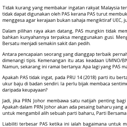
Tidak kurang yang membakar ingatan rakyat Malaysia tent
tidak dapat digunakan oleh PAS kerana PAS turut membu
menggesa agar kerajaan bukan sahaja mengiktiraf UEC, 
Dalam pilihan raya akan datang, PAS mungkin tidak mem
bahkan kunyahannya terpaksa menggunakan gusi. Mengh
Bersatu menjadi semakin sakit dan pedih.
Antara pencapaian seorang yang dianggap terbaik pernah
dimenangi tipis. Kemenangan itu atas keadaan UMNO/BN 
Namun, sekarang ini ramai bertanya: Apa lagi yang PAS mah
Apakah PAS tidak ingat, pada PRU 14 (2018) parti itu be
ukur baju di badan sendiri. Ia perlu bijak membaca sen
daripada keupayaan?
Jadi, jika PRN Johor membawa satu natijah penting bag
Apakah dalam PRN Johor akan ada pesaing baharu yang 
untuk mengambil alih sebuah parti baharu, Parti Bersam
Liabiliti terbesar PAS ketika ini ialah bagaimana untu