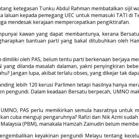
ang ketegasan Tunku Abdul Rahman membatalkan sijil warga
ka laluan kepada pemegang UEC untuk memasuki TATI di Te
juga mendesak kerajaan mempercepatkan pengiktirafan.
punyai kawan yang dapat membantunya, kerana Bersatu s
arapkan bantuan parti yang bakal ditubuhkan oleh Ham
 dimiliki oleh PAS, belum tentu parti berkenaan berjaya 
yang dilanda masalah dalaman, yakni penyingkiran beber
u? Jangan lupa, akibat terlalu obses, yang dikejar tak dapa
rtanding lebih 120 kerusi Parlimen tetapi hasilnya hanya m
timen pengundi. Dalam keadaan Bersatu berpecah, UMNO ma
i UMNO, PAS perlu memikirkan semula hasratnya untuk m
akan cuba menguji pengaruhnya? Rafizi dan Nik Azmi sud
a Malaysia (PBM), manakala Hamzah Zainudin belum memberi
k mengembalikan keyakinan pengundi Melayu tentang kece