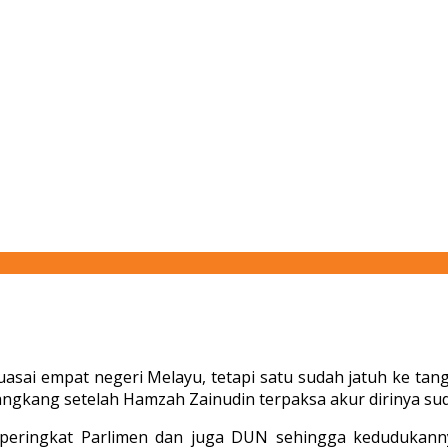
asai empat negeri Melayu, tetapi satu sudah jatuh ke tan
angkang setelah Hamzah Zainudin terpaksa akur dirinya suda
i peringkat Parlimen dan juga DUN sehingga kedudukanny