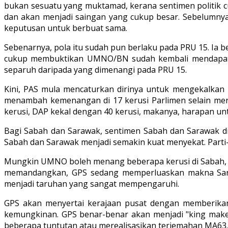
bukan sesuatu yang muktamad, kerana sentimen politik 
dan akan menjadi saingan yang cukup besar. Sebelum
keputusan untuk berbuat sama.
Sebenarnya, pola itu sudah pun berlaku pada PRU 15. Ia 
cukup membuktikan UMNO/BN sudah kembali mendapat k
separuh daripada yang dimenangi pada PRU 15.
Kini, PAS mula mencaturkan dirinya untuk mengekalkan 
menambah kemenangan di 17 kerusi Parlimen selain men
kerusi, DAP kekal dengan 40 kerusi, makanya, harapan 
Bagi Sabah dan Sarawak, sentimen Sabah dan Sarawak 
Sabah dan Sarawak menjadi semakin kuat menyekat. Parti-
Mungkin UMNO boleh menang beberapa kerusi di Sabah, t
memandangkan, GPS sedang memperluaskan makna Sarawa
menjadi taruhan yang sangat mempengaruhi.
GPS akan menyertai kerajaan pusat dengan memberikan
kemungkinan. GPS benar-benar akan menjadi "king maker"
beberapa tuntutan atau merealisasikan terjemahan MA63.