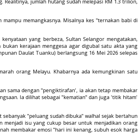
ealitinya, jumlah hutang sudah melepasi RM 1.3 trilion,
im mampu memangkasnya. Misalnya kes "ternakan babi di
kan kenyataan yang berbeza, Sultan Selangor mengatakan,
an bukan kerajaan menggesa agar digubal satu akta yang
Himpunan Daulat Tuanku) berlangsung 16 Mei 2026 selepas
en marah orang Melayu. Khabarnya ada kemungkinan satu
ukan sama dengan "pengiktirafan', ia akan tetap membakar
aan. Ia dilihat sebagai "kematian" dan juga 'titik hitam'
t sebanyak "peluang sudah dibuka" walhal sejak bertahun
kan menjadi isu yang cukup besar untuk menjadikan orang
rnah membakar emosi "hari ini kenang, subuh esok harga