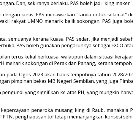
kongan. Dan, sekiranya berlaku, PAS boleh jadi "king maker
an dengan krisis. PAS menawarkan "tanda untuk selamat" d
wakil rakyat UMNO menarik balik sokongan. PAS juga bo
aca, semuanya kerana kuasa. PAS sedar, jika menjadi seba
terbuka. PAS boleh gunakan pengaruhnya sebagai EXCO ata
ilan terus kekal berkuasa, walaupun dalam situasi kerajaan
PH menarik sokongan di Perak dan Pahang, kerana tempoh
an pada Ogos 2023 akan habis tempohnya tahun 2028/2029
gan pimpinan bekas MB Negeri Sembilan, yang juga Timb
 pengundi yang signifikan ke atas PH, yang mungkin han
n kepercayaan peneroka musang king di Raub, manakala PK
 PTPTN, penghapusan tol tetapi memanjangkan konsesi seh