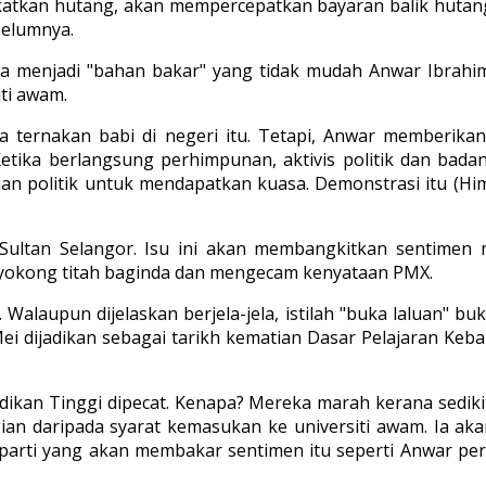
kan hutang, akan mempercepatkan bayaran balik hutang. R
belumnya.
uga menjadi "bahan bakar" yang tidak mudah Anwar Ibrah
ti awam.
 ada ternakan babi di negeri itu. Tetapi, Anwar memberi
Ketika berlangsung perhimpunan, aktivis politik dan bad
ruan politik untuk mendapatkan kuasa. Demonstrasi itu (
an Sultan Selangor. Isu ini akan membangkitkan sentim
nyokong titah baginda dan mengecam kenyataan PMX.
alaupun dijelaskan berjela-jela, istilah "buka laluan" b
 dijadikan sebagai tarikh kematian Dasar Pelajaran Kebangs
ikan Tinggi dipecat. Kenapa? Mereka marah kerana sediki
ian daripada syarat kemasukan ke universiti awam. Ia a
arti yang akan membakar sentimen itu seperti Anwar pe