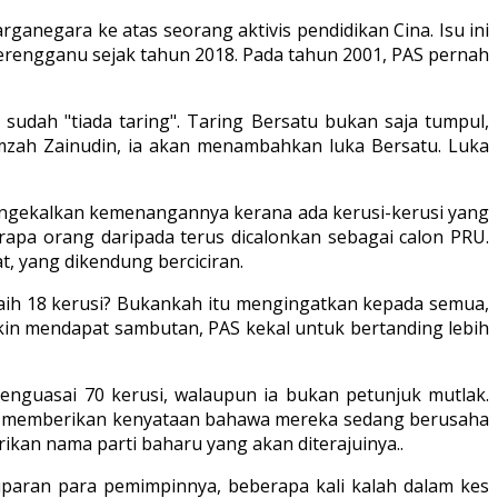
negara ke atas seorang aktivis pendidikan Cina. Isu ini
rengganu sejak tahun 2018. Pada tahun 2001, PAS pernah
udah "tiada taring". Taring Bersatu bukan saja tumpul,
zah Zainudin, ia akan menambahkan luka Bersatu. Luka
mengekalkan kemenangannya kerana ada kerusi-kerusi yang
apa orang daripada terus dicalonkan sebagai calon PRU.
t, yang dikendung berciciran.
eraih 18 kerusi? Bukankah itu mengingatkan kepada semua,
kin mendapat sambutan, PAS kekal untuk bertanding lebih
enguasai 70 kerusi, walaupun ia bukan petunjuk mutlak.
ah memberikan kenyataan bahawa mereka sedang berusaha
kan nama parti baharu yang akan diterajuinya..
luparan para pemimpinnya, beberapa kali kalah dalam kes