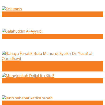
Kolumnis
Salahuddin Al-Ayyubi
Bahaya Fanatik Buta Menurut Syeikh Dr. Yusuf al-
Qaradhawi
Mungkinkah Dajjal Itu Kita?
Jenis sahabat ketika susah