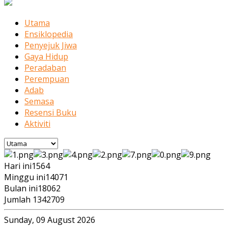
Utama
Ensiklopedia
Penyejuk Jiwa
Gaya Hidup
Peradaban
Perempuan
Adab
Semasa
Resensi Buku
Aktiviti
Hari ini
1564
Minggu ini
14071
Bulan ini
18062
Jumlah
1342709
Sunday, 09 August 2026