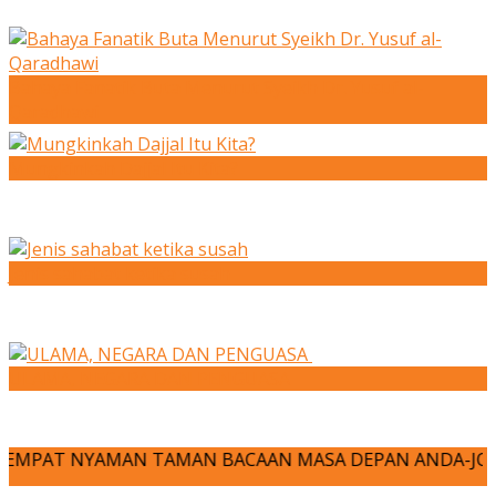
Bahaya Fanatik Buta Menurut Syeikh Dr. Yusuf al-
Qaradhawi
Mungkinkah Dajjal Itu Kita?
Jenis sahabat ketika susah
ULAMA, NEGARA DAN PENGUASA
 NYAMAN TAMAN BACAAN MASA DEPAN ANDA-JOM KITA MENULIS!!