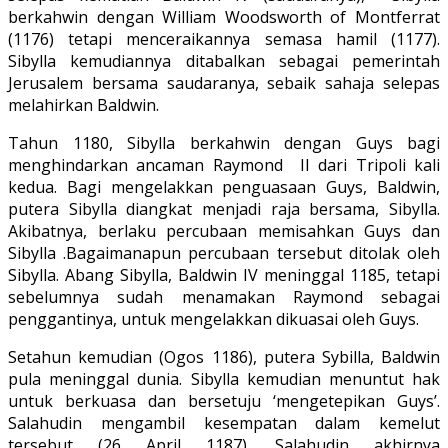
berkahwin dengan William Woodsworth of Montferrat
(1176) tetapi menceraikannya semasa hamil (1177).
Sibylla kemudiannya ditabalkan sebagai pemerintah
Jerusalem bersama saudaranya, sebaik sahaja selepas
melahirkan Baldwin.
Tahun 1180, Sibylla berkahwin dengan Guys bagi
menghindarkan ancaman Raymond II dari Tripoli kali
kedua. Bagi mengelakkan penguasaan Guys, Baldwin,
putera Sibylla diangkat menjadi raja bersama, Sibylla.
Akibatnya, berlaku percubaan memisahkan Guys dan
Sibylla .Bagaimanapun percubaan tersebut ditolak oleh
Sibylla. Abang Sibylla, Baldwin IV meninggal 1185, tetapi
sebelumnya sudah menamakan Raymond sebagai
penggantinya, untuk mengelakkan dikuasai oleh Guys.
Setahun kemudian (Ogos 1186), putera Sybilla, Baldwin
pula meninggal dunia. Sibylla kemudian menuntut hak
untuk berkuasa dan bersetuju ‘mengetepikan Guys’.
Salahudin mengambil kesempatan dalam kemelut
tersebut (26 April 1187). Salahudin akhirnya