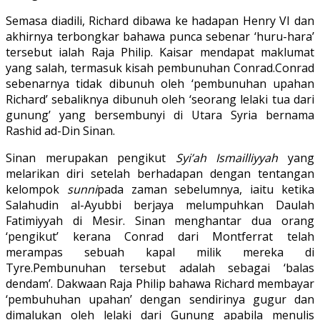
Semasa diadili, Richard dibawa ke hadapan Henry VI dan
akhirnya terbongkar bahawa punca sebenar ‘huru-hara’
tersebut ialah Raja Philip. Kaisar mendapat maklumat
yang salah, termasuk kisah pembunuhan Conrad.Conrad
sebenarnya tidak dibunuh oleh ‘pembunuhan upahan
Richard’ sebaliknya dibunuh oleh ‘seorang lelaki tua dari
gunung’ yang bersembunyi di Utara Syria bernama
Rashid ad-Din Sinan.
Sinan merupakan pengikut
Syi’ah Ismailliyyah
yang
melarikan diri setelah berhadapan dengan tentangan
kelompok
sunni
pada zaman sebelumnya, iaitu ketika
Salahudin al-Ayubbi berjaya melumpuhkan Daulah
Fatimiyyah di Mesir. Sinan menghantar dua orang
‘pengikut’ kerana Conrad dari Montferrat telah
merampas sebuah kapal milik mereka di
Tyre.Pembunuhan tersebut adalah sebagai ‘balas
dendam’. Dakwaan Raja Philip bahawa Richard membayar
‘pembuhuhan upahan’ dengan sendirinya gugur dan
dimalukan oleh lelaki dari Gunung apabila menulis