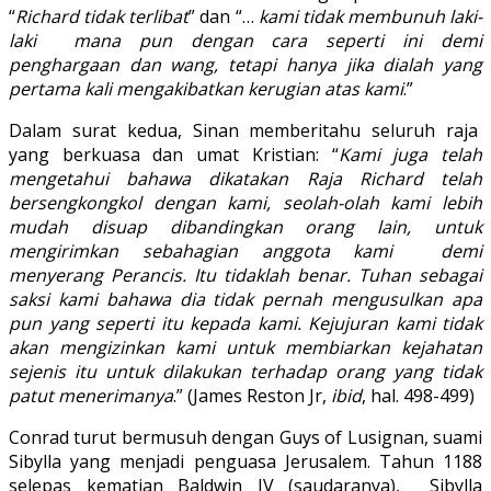
“
Richard tidak terlibat
” dan “…
kami tidak membunuh laki-
laki mana pun dengan cara seperti ini demi
penghargaan dan wang, tetapi hanya jika dialah yang
pertama kali mengakibatkan kerugian atas kami
.”
Dalam surat kedua, Sinan memberitahu seluruh raja
yang berkuasa dan umat Kristian: “
Kami juga telah
mengetahui bahawa dikatakan Raja Richard telah
bersengkongkol dengan kami, seolah-olah kami lebih
mudah disuap dibandingkan orang lain, untuk
mengirimkan sebahagian anggota kami demi
menyerang Perancis. Itu tidaklah benar. Tuhan sebagai
saksi kami bahawa dia tidak pernah mengusulkan apa
pun yang seperti itu kepada kami. Kejujuran kami tidak
akan mengizinkan kami untuk membiarkan kejahatan
sejenis itu untuk dilakukan terhadap orang yang tidak
patut menerimanya
.” (James Reston Jr,
ibid
, hal. 498-499)
Conrad turut bermusuh dengan Guys of Lusignan, suami
Sibylla yang menjadi penguasa Jerusalem. Tahun 1188
selepas kematian Baldwin IV (saudaranya), Sibylla