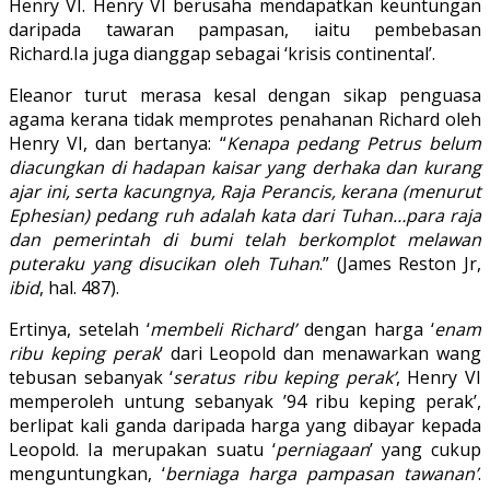
Henry VI. Henry VI berusaha mendapatkan keuntungan
daripada tawaran pampasan, iaitu pembebasan
Richard.Ia juga dianggap sebagai ‘krisis continental’.
Eleanor turut merasa kesal dengan sikap penguasa
agama kerana tidak memprotes penahanan Richard oleh
Henry VI, dan bertanya: “
Kenapa pedang Petrus belum
diacungkan di hadapan kaisar yang derhaka dan kurang
ajar ini, serta kacungnya, Raja Perancis, kerana (menurut
Ephesian) pedang ruh adalah kata dari Tuhan…para raja
dan pemerintah di bumi telah berkomplot melawan
puteraku yang disucikan oleh Tuhan
.” (James Reston Jr,
ibid
, hal. 487).
Ertinya, setelah ‘
membeli Richard’
dengan harga ‘
enam
ribu keping perak
’ dari Leopold dan menawarkan wang
tebusan sebanyak ‘
seratus ribu keping perak’
, Henry VI
memperoleh untung sebanyak ’94 ribu keping perak’,
berlipat kali ganda daripada harga yang dibayar kepada
Leopold. Ia merupakan suatu ‘
perniagaan
’ yang cukup
menguntungkan, ‘
berniaga harga pampasan tawanan’
.