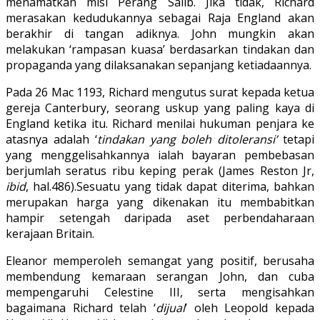
menamatkan misi Perang Salib. Jika tidak, Richard
merasakan kedudukannya sebagai Raja England akan
berakhir di tangan adiknya. John mungkin akan
melakukan ‘rampasan kuasa’ berdasarkan tindakan dan
propaganda yang dilaksanakan sepanjang ketiadaannya.
Pada 26 Mac 1193, Richard mengutus surat kepada ketua
gereja Canterbury, seorang uskup yang paling kaya di
England ketika itu. Richard menilai hukuman penjara ke
atasnya adalah ‘
tindakan yang boleh ditoleransi’
tetapi
yang menggelisahkannya ialah bayaran pembebasan
berjumlah seratus ribu keping perak (James Reston Jr,
ibid
, hal.486).Sesuatu yang tidak dapat diterima, bahkan
merupakan harga yang dikenakan itu membabitkan
hampir setengah daripada aset perbendaharaan
kerajaan Britain.
Eleanor memperoleh semangat yang positif, berusaha
membendung kemaraan serangan John, dan cuba
mempengaruhi Celestine III, serta mengisahkan
bagaimana Richard telah ‘
dijual
’ oleh Leopold kepada