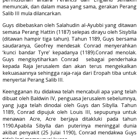
memuncak, dan dalam masa yang sama, gerakan Perang
Salib III mula dilancarkan.
Guys dibebaskan oleh Salahudin al-Ayubbi yang ditawan
semasa Perang Hattin (1187) selepas dirayu oleh Sisyblla
(ditawan hampir tiga tahun). Tahun 1189, Guys bersama
saudaranya, Geofrey mendesak Conrad menyerahkan
‘kunci bandar Tyre’ kepadanya (1189).Conrad menolak.
Guys mengisytiharkan Conrad sebagai penderhaka
kepada Raja Jerusalem dan akan terus mengekalkan
kekuasaannya sehingga raja-raja dari Eropah tiba untuk
menyertai Perang Salib III.
Keengganan itu didakwa telah mencabuli apa yang telah
dibuat oleh Baldwin IV, penguasa Jerusalem sebelumnya,
yang juga telah dinodai oleh Guys dan Sibylla. Tahun
1189, Conrad dipujuk oleh Louis III, sepupunya untuk
menawan Acre, Acre berjaya ditakluki pada tahun
1190.Apabila Sibylla dan puterinya meninggal dunia
akibat penyakit (25 Julai 1190), Conrad mendakwa Guys