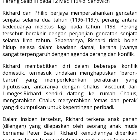
Perang Salib III pada 12 Mac 1194 di Sandwich.
Richard dan Philip berjaya mempertahankan gencatan
senjata selama dua tahun (1196-1197), perang antara
kededuanya meletus lagi pada tahun 1198. Perang
tersebut berakhir dengan perjanjian gencatan senjata
selama lima tahun. Sebenarnya, Richard tidak boleh
hidup selesa dalam keadaan damai, kerana jiwanya
sangat terpengaruh dengan agenda perang dan konflik.
Richard membabitkan diri dalam beberapa konflik
domestik, termasuk tindakan menghapuskan ‘baron-
baron’ yang memperlekehkan peraturan yang
diputuskan, antaranya dengan Chalus, Viscount dari
Limoges.Richard sendiri datang ke rumah Chalus,
mengarahkan Chalus menyerahkan ‘emas dan perak’
yang dikumpulkan untuk kepentingan peribadi.
Dalam insiden tersebut, Richard terkena anak panah
(dilengan) yang dilepaskan oleh seorang anak muda
bernama Peter Basil. Richard kemudiannya diberikan
rawatan, tetapi hanya sebahagian anak panah (bahagian