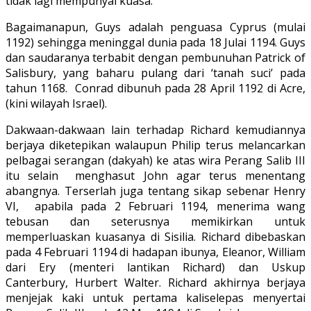
tidak lagi mempunyai kuasa.
Bagaimanapun, Guys adalah penguasa Cyprus (mulai
1192) sehingga meninggal dunia pada 18 Julai 1194. Guys
dan saudaranya terbabit dengan pembunuhan Patrick of
Salisbury, yang baharu pulang dari ‘tanah suci’ pada
tahun 1168. Conrad dibunuh pada 28 April 1192 di Acre,
(kini wilayah Israel).
Dakwaan-dakwaan lain terhadap Richard kemudiannya
berjaya diketepikan walaupun Philip terus melancarkan
pelbagai serangan (dakyah) ke atas wira Perang Salib III
itu selain menghasut John agar terus menentang
abangnya. Terserlah juga tentang sikap sebenar Henry
VI, apabila pada 2 Februari 1194, menerima wang
tebusan dan seterusnya memikirkan untuk
memperluaskan kuasanya di Sisilia. Richard dibebaskan
pada 4 Februari 1194 di hadapan ibunya, Eleanor, William
dari Ery (menteri lantikan Richard) dan Uskup
Canterbury, Hurbert Walter. Richard akhirnya berjaya
menjejak kaki untuk pertama kaliselepas menyertai