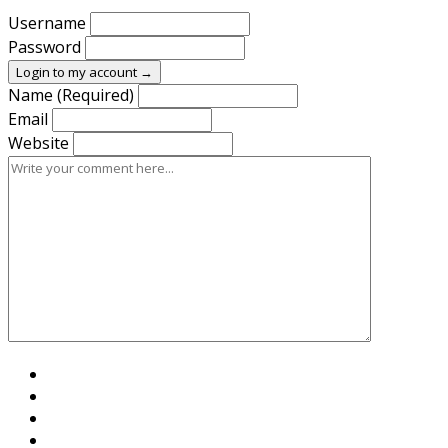
Username
Password
Login to my account →
Name (Required)
Email
Website