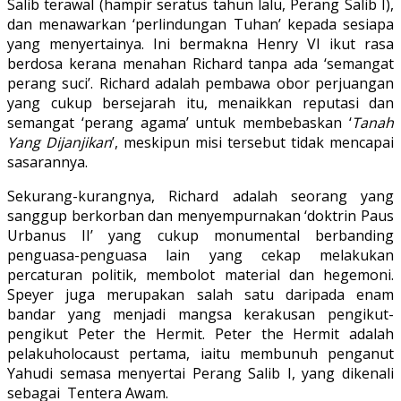
Salib terawal (hampir seratus tahun lalu, Perang Salib I),
dan menawarkan ‘perlindungan Tuhan’ kepada sesiapa
yang menyertainya. Ini bermakna Henry VI ikut rasa
berdosa kerana menahan Richard tanpa ada ‘semangat
perang suci’. Richard adalah pembawa obor perjuangan
yang cukup bersejarah itu, menaikkan reputasi dan
semangat ‘perang agama’ untuk membebaskan ‘
Tanah
Yang Dijanjikan
’, meskipun misi tersebut tidak mencapai
sasarannya.
Sekurang-kurangnya, Richard adalah seorang yang
sanggup berkorban dan menyempurnakan ‘doktrin Paus
Urbanus II’ yang cukup monumental berbanding
penguasa-penguasa lain yang cekap melakukan
percaturan politik, membolot material dan hegemoni.
Speyer juga merupakan salah satu daripada enam
bandar yang menjadi mangsa kerakusan pengikut-
pengikut Peter the Hermit. Peter the Hermit adalah
pelakuholocaust pertama, iaitu membunuh penganut
Yahudi semasa menyertai Perang Salib I, yang dikenali
sebagai Tentera Awam.